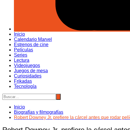
Inicio
Calendario Marvel
Estrenos de cine
Películas
Series
Lectura
Videojuegos
Juegos de mesa
Curiosidades
Frikadas
Tecnología
Inicio
Biografías y filmografías
Robert Downey Jr. prefiere la cárcel antes que rodar pelí
Robert Downey Jr. prefiere la cárcel antes