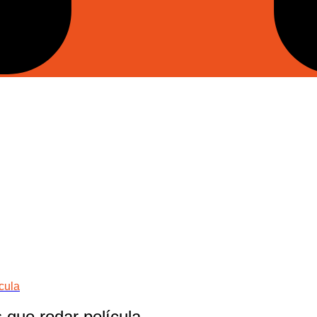
cula
 que rodar película