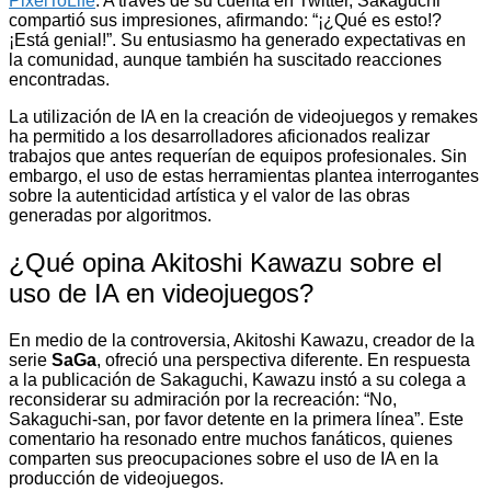
PixelToLife
. A través de su cuenta en Twitter, Sakaguchi
compartió sus impresiones, afirmando: “¡¿Qué es esto!?
¡Está genial!”. Su entusiasmo ha generado expectativas en
la comunidad, aunque también ha suscitado reacciones
encontradas.
La utilización de IA en la creación de videojuegos y remakes
ha permitido a los desarrolladores aficionados realizar
trabajos que antes requerían de equipos profesionales. Sin
embargo, el uso de estas herramientas plantea interrogantes
sobre la autenticidad artística y el valor de las obras
generadas por algoritmos.
¿Qué opina Akitoshi Kawazu sobre el
uso de IA en videojuegos?
En medio de la controversia, Akitoshi Kawazu, creador de la
serie
SaGa
, ofreció una perspectiva diferente. En respuesta
a la publicación de Sakaguchi, Kawazu instó a su colega a
reconsiderar su admiración por la recreación: “No,
Sakaguchi-san, por favor detente en la primera línea”. Este
comentario ha resonado entre muchos fanáticos, quienes
comparten sus preocupaciones sobre el uso de IA en la
producción de videojuegos.