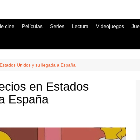
de cine
Películas
Series
Lectura
Videojuegos
Jue
Estados Unidos y su llegada a España
ecios en Estados
 a España