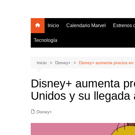
Saltar
al
Hola Friki
Tu blog friki de lectura obligatoria
contenido
Inicio
Calendario Marvel
Estrenos 
Tecnología
Inicio
Disney+
Disney+ aumenta precios en 
Disney+ aumenta pr
Unidos y su llegada
Disney+