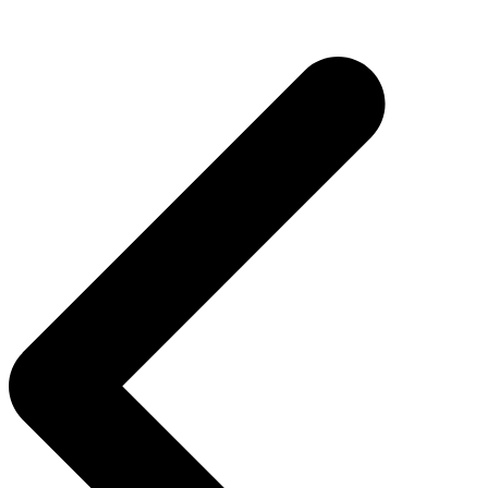
Navegación
de
entradas