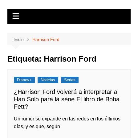
Saltar
Hola Friki
Tu blog friki de lectura obligatoria
al
contenido
Inicio
Harrison Ford
Etiqueta:
Harrison Ford
Disney+
Noticias
Series
¿Harrison Ford volverá a interpretar a
Han Solo para la serie El libro de Boba
Fett?
Un rumor se expande en las redes en los últimos
días, y es que, según