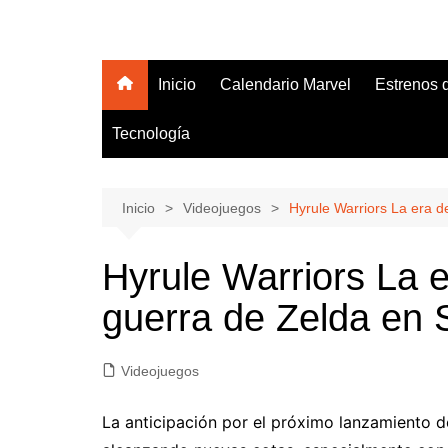
Saltar
al
Hola Friki
Tu blog friki de lectura obligatoria
contenido
Inicio
Calendario Marvel
Estrenos 
Tecnología
Inicio
Videojuegos
Hyrule Warriors La era de
Hyrule Warriors La er
guerra de Zelda en 
Videojuegos
La anticipación por el próximo lanzamiento 