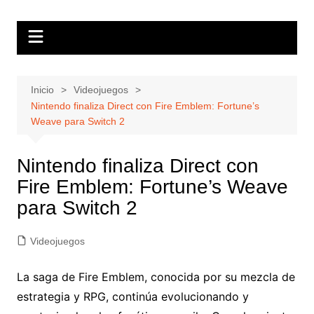
Saltar
Hola Friki
Tu blog friki de lectura obligatoria
al
contenido
Inicio
Videojuegos
Nintendo finaliza Direct con Fire Emblem: Fortune’s
Weave para Switch 2
Nintendo finaliza Direct con
Fire Emblem: Fortune’s Weave
para Switch 2
Videojuegos
La saga de Fire Emblem, conocida por su mezcla de
estrategia y RPG, continúa evolucionando y