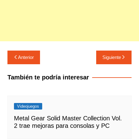
Navegación
Anterior
Siguiente
de
entradas
También te podría interesar
Videojuegos
Metal Gear Solid Master Collection Vol.
2 trae mejoras para consolas y PC