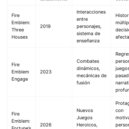
Interacciones
Fire
Histor
entre
Emblem:
múltip
2019
personajes,
Three
decis
sistema de
Houses
afecta
enseñanza
Regre
Combates
perso
Fire
dinámicos,
juego
Emblem
2023
mecánicas de
pasad
Engage
fusión
narrat
profu
Prota
Nuevos
con
Fire
Juegos
motiv
Emblem:
2026
Heroicos,
person
Fortune’s