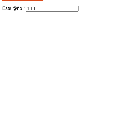
Este @ño
*