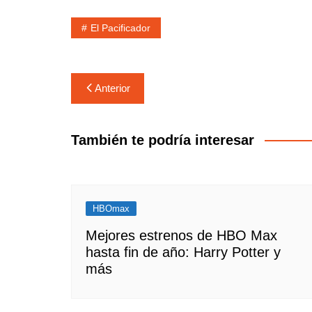
El Pacificador
Navegación
Anterior
de
entradas
También te podría interesar
HBOmax
Mejores estrenos de HBO Max
hasta fin de año: Harry Potter y
más