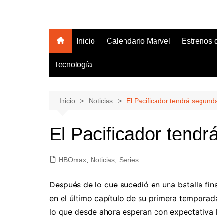
Saltar
al
Hola Friki
Tu blog friki de lectura obligatoria
contenido
Inicio
Calendario Marvel
Estrenos 
Tecnología
Inicio
Noticias
El Pacificador tendrá segun
El Pacificador tend
HBOmax
,
Noticias
,
Series
Después de lo que sucedió en una batalla final
en el último capítulo de su primera temporada
lo que desde ahora esperan con expectativa lo