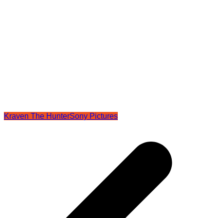
Kraven The Hunter
Sony Pictures
Navegación
de
entradas